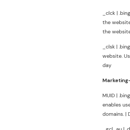
_clck | .bi
the website
the website
_clsk | .bi
website. Us
day
Marketing-
MUID | .bin
enables use
domains. | 
_gcl_au | .