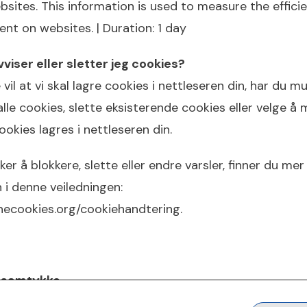
bsites. This information is used to measure the effici
nt on websites. | Duration: 1 day
viser eller sletter jeg cookies?
 vil at vi skal lagre cookies i nettleseren din, har du mu
alle cookies, slette eksisterende cookies eller velge å
ookies lagres i nettleseren din.
ker å blokkere, slette eller endre varsler, finner du mer
 i denne veiledningen:
necookies.org/cookiehandtering.
v samtykke
e samtykket ditt enten ved å slette cookies fra nettle