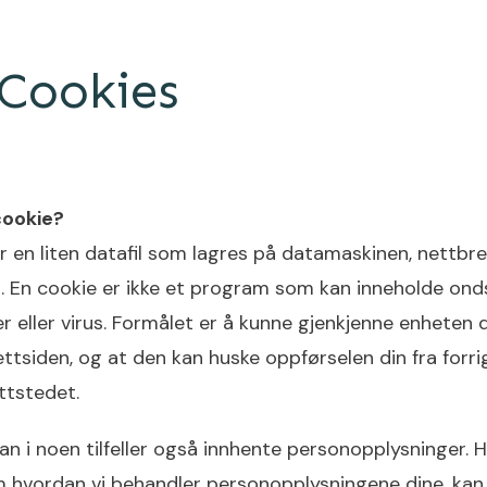
Cookies
cookie?
r en liten datafil som lagres på datamaskinen, nettbret
. En cookie er ikke et program som kan inneholde on
eller virus. Formålet er å kunne gjenkjenne enheten d
ttsiden, og at den kan huske oppførselen din fra forr
ttstedet.
an i noen tilfeller også innhente personopplysninger. Hv
 hvordan vi behandler personopplysningene dine, kan