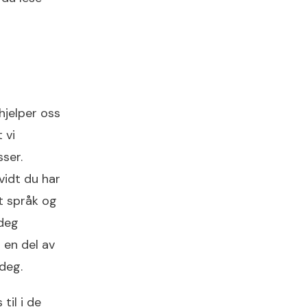
hjelper oss
 vi
ser.
vidt du har
et språk og
 deg
 en del av
 deg.
til i de