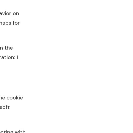
avior on
tmaps for
on the
ation: 1
The cookie
soft
enting with