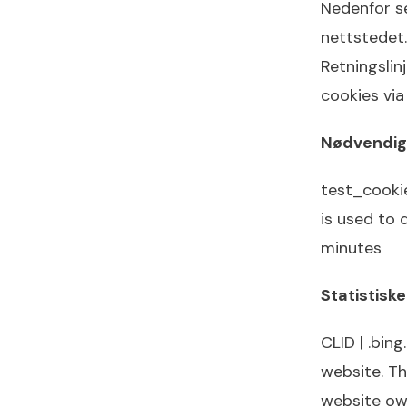
Nedenfor se
nettstedet.
Retningslin
cookies vi
Nødvendige
test_cookie
is used to 
minutes
Statistiske
CLID | .bin
website. Th
website own