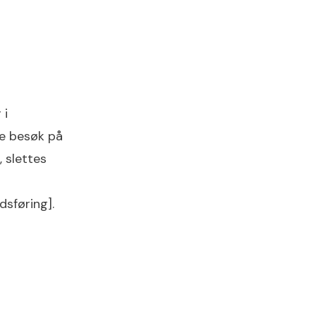
 i
ge besøk på
 slettes
dsføring].