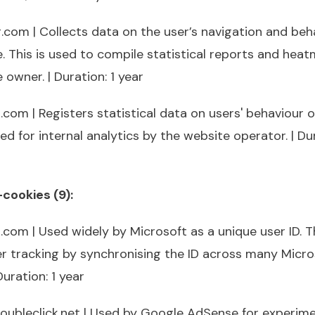
ng.com | Collects data on the user’s navigation and beh
. This is used to compile statistical reports and hea
 owner. | Duration: 1 year
ng.com | Registers statistical data on users' behaviour 
ed for internal analytics by the website operator. | Dur
cookies (9):
g.com | Used widely by Microsoft as a unique user ID. 
r tracking by synchronising the ID across many Micro
Duration: 1 year
doubleclick.net | Used by Google AdSense for experim