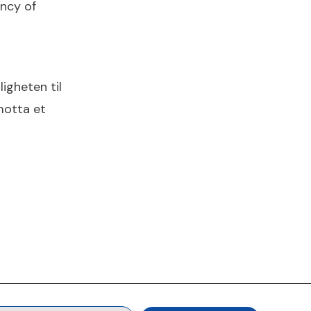
ency of
ligheten til
 motta et
seren eller