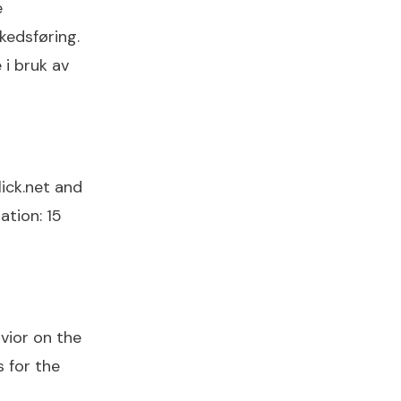
e
rkedsføring.
i bruk av
lick.net and
ation: 15
avior on the
s for the