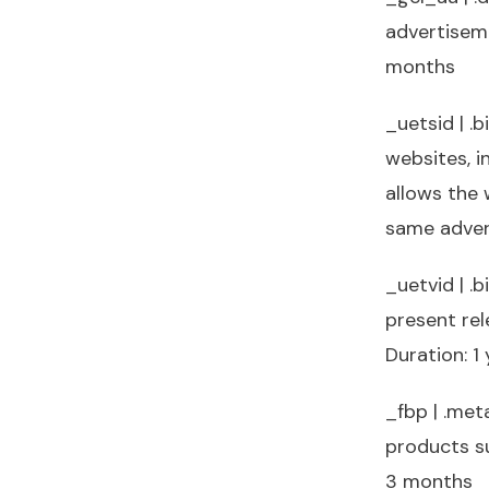
advertiseme
months
_uetsid | .
websites, i
allows the 
same advert
_uetvid | .
present rel
Duration: 1
_fbp | .met
products su
3 months