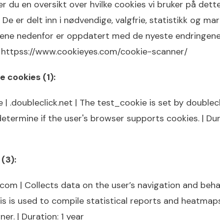
r du en oversikt over hvilke cookies vi bruker på dett
 De er delt inn i nødvendige, valgfrie, statistikk og ma
jene nedenfor er oppdatert med de nyeste endringene 
a
httpss://www.cookieyes.com/cookie-scanner/
 cookies (1):
 | .doubleclick.net | The test_cookie is set by doublec
determine if the user's browser supports cookies. | Dur
 (3):
g.com | Collects data on the user’s navigation and beh
is is used to compile statistical reports and heatmap
er. | Duration: 1 year