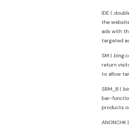
IDE | .doub
the website
ads with th
targeted ad
SM | .bing.
return visi
to allow ta
SRM_B | .bi
bar-functio
products or
ANONCHK | .