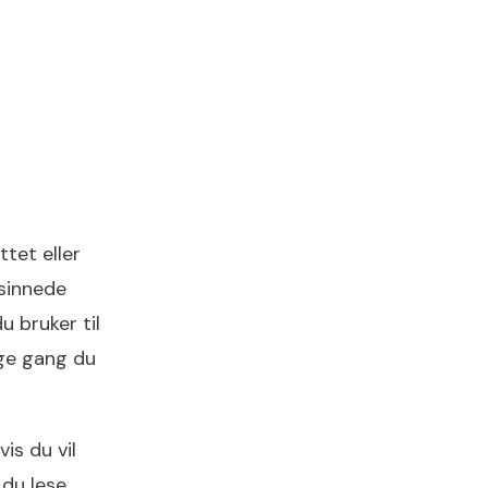
tet eller
dsinnede
u bruker til
ige gang du
is du vil
 du lese