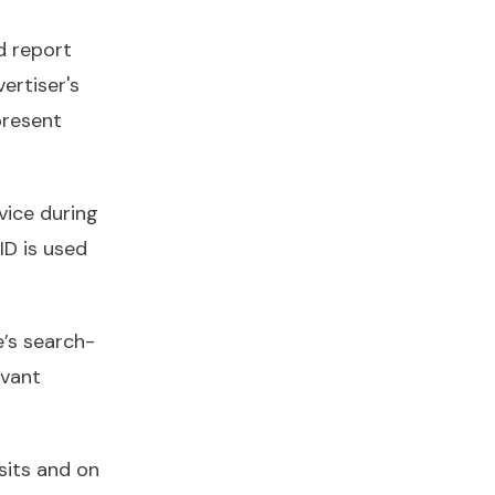
d report
ertiser's
present
evice during
ID is used
e’s search-
evant
sits and on