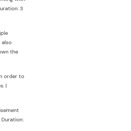
uration: 3
iple
 also
hown the
in order to
. |
tisement
 Duration: