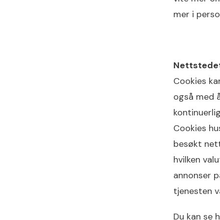
mer i pers
Nettstedet
Cookies kan
også med å 
kontinuerli
Cookies hus
besøkt nett
hvilken val
annonser på
tjenesten v
Du kan se h