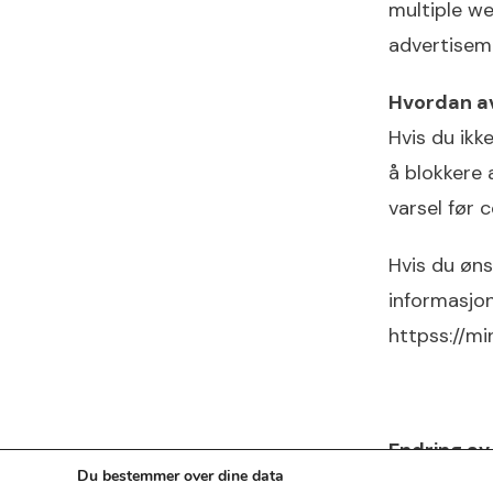
multiple we
advertiseme
Hvordan av
Hvis du ikke
å blokkere 
varsel før c
Hvis du øns
informasjon
httpss://mi
Endring a
Du bestemmer over dine data
Du kan endr